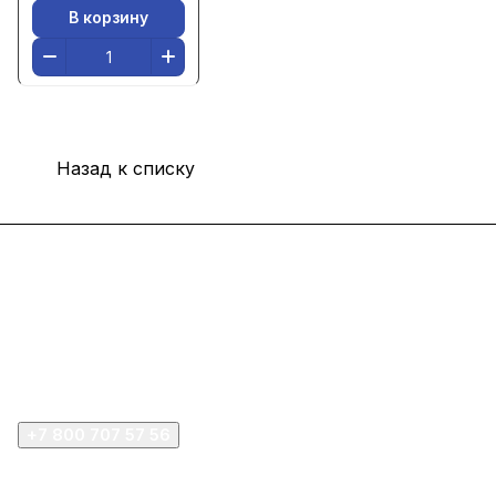
В корзину
Назад к списку
Интернет-магазин
Покупателю
Компания
+7 800 707 57 56
zakaz@omnifilter.ru