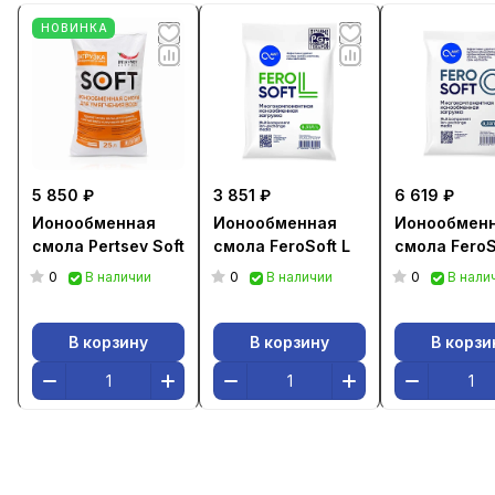
НОВИНКА
5 850 ₽
3 851 ₽
6 619 ₽
Ионообменная
Ионообменная
Ионообмен
смола Pertsev Soft
смола FeroSoft L
смола FeroS
0
0
0
В наличии
В наличии
В нали
В корзину
В корзину
В корзи