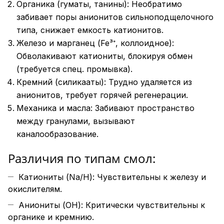
Органика (гуматы, танины): Необратимо
забивает поры анионитов сильноподщелочного
типа, снижает емкость катионитов.
Железо и марганец (Fe³⁺, коллоидное):
Обволакивают катиониты, блокируя обмен
(требуется спец. промывка).
Кремний (силикааты): Трудно удаляется из
анионитов, требует горячей регенерации.
Механика и масла: Забивают пространство
между гранулами, вызывают
каналообразование.
Различия по типам смол:
Катиониты (Na/H): Чувствительны к железу и
окислителям.
Аниониты (OH): Критически чувствительны к
органике и кремнию.