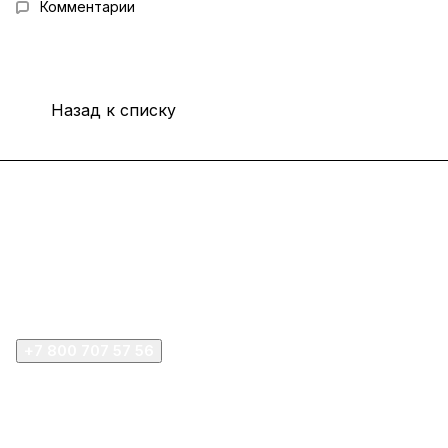
Комментарии
Назад к списку
Интернет-магазин
Покупателю
Компания
+7 800 707 57 56
zakaz@omnifilter.ru
г. Москва, ул. Пресненская набережная, 10с2