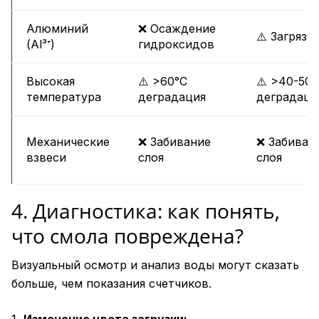
Алюминий
❌ Осаждение
⚠️ Загрязн
(Al³⁺)
гидроксидов
Высокая
⚠️ >60°C
⚠️ >40-50°
температура
деградация
деградаци
Механические
❌ Забивание
❌ Забиван
взвеси
слоя
слоя
4. Диагностика: как понять,
что смола повреждена?
Визуальный осмотр и анализ воды могут сказать
больше, чем показания счетчиков.
Изменение цвета загрузки: