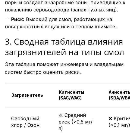
поры и создает анаэробные зоны, приводящие к
появлению сероводорода (запах тухлых яиц).
Риск:
Высокий для смол, работающих на
поверхностных водах или в теплом климате.
3. Сводная таблица влияния
загрязнителей на типы смол
Эта таблица поможет инженерам и владельцам
систем быстро оценить риски.
Катиониты
Аниониты
Загрязнитель
(SAC/WAC)
(SBA/WBA)
⚠️ Средний
Свободный
❌ Критичн
риск (>0.5 мг/
хлор / Озон
(>0.1 мг/л)
л)