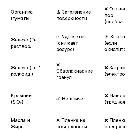
❌ Отравле
Органика
⚠️ Загрязнение
пор
(гуматы)
поверхности
(необрати
✅ Удаляется
⚠️ Загрязн
Железо (Fe²⁺
(снижает
(если
раствор.)
ресурс)
окислится
❌
Железо (Fe³⁺
❌ Загрязн
Обволакивание
коллоид.)
(электрост
гранул
Кремний
❌ Накопле
✅ Не влияет
(SiO₂)
(трудная р
Масла и
❌ Пленка на
❌ Пленка 
Жиры
поверхности
поверхнос