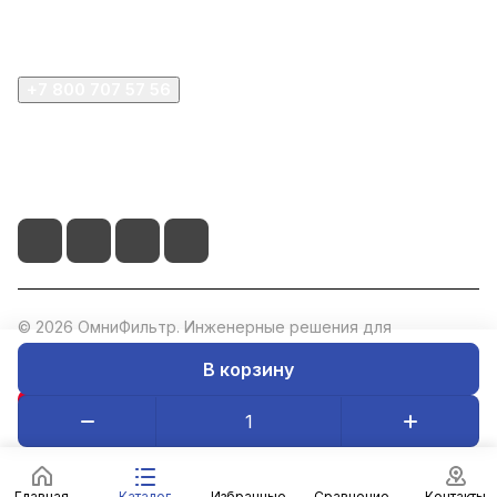
Компания
+7 800 707 57 56
zakaz@omnifilter.ru
г. Москва, ул. Пресненская набережная, 10с2
© 2026 ОмниФильтр. Инженерные решения для
водоподготовки. ИНН: 5047273073, ОГРН: 1235000020760.
В корзину
Конфиденциальность
Оферта
Главная
Каталог
Избранные
Сравнение
Контакты