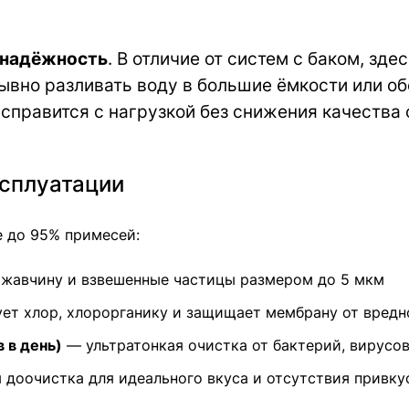
 надёжность
. В отличие от систем с баком, зде
ывно разливать воду в большие ёмкости или о
правится с нагрузкой без снижения качества 
ксплуатации
е до 95% примесей:
ржавчину и взвешенные частицы размером до 5 мкм
ет хлор, хлорорганику и защищает мембрану от вредн
 в день)
— ультратонкая очистка от бактерий, вирусо
доочистка для идеального вкуса и отсутствия привку