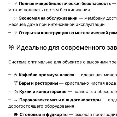
✅
Полная микробиологическая безопасность
— 
можно подавать гостям без кипячения
✅
Экономия на обслуживании
— мембрану достат
месяцев даже при интенсивной эксплуатации
✅
Открытая конструкция на металлической ра
🎯 Идеально для современного за
Система оптимальна для объектов с высокими тре
☕
Кофейни премиум-класса
— идеальная минера
🍸
Бары и рестораны
— кристально чистая вода 
🧊
Кухни и кондитерские
— полностью обессолен
🍳
Пароконвектоматы и льдогенераторы
— вода
дорогостоящего оборудования
🍽️
Столовые и фудкорты
— высокая производит