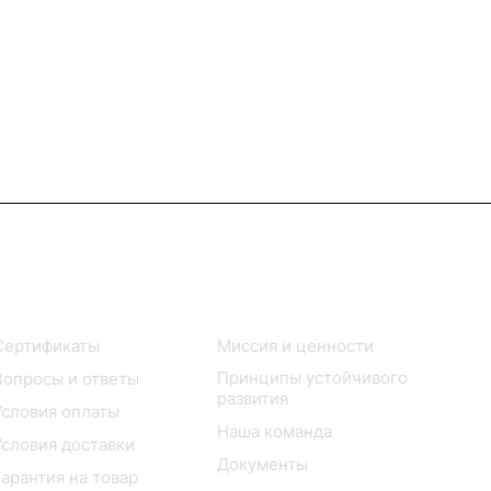
Покупателю
Компания
Сертификаты
Миссия и ценности
Принципы устойчивого
Вопросы и ответы
развития
Условия оплаты
Наша команда
Условия доставки
Документы
Гарантия на товар