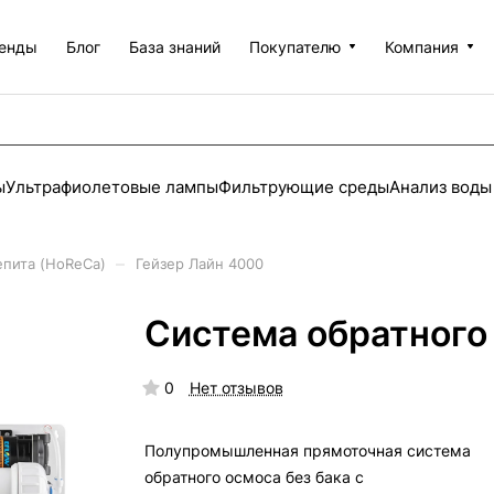
енды
Блог
База знаний
Покупателю
Компания
ы
Ультрафиолетовые лампы
Фильтрующие среды
Анализ воды
–
пита (HoReCa)
Гейзер Лайн 4000
Система обратного
0
Нет отзывов
Полупромышленная прямоточная система
обратного осмоса без бака с